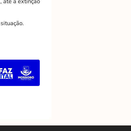
 até a extinção
situação.