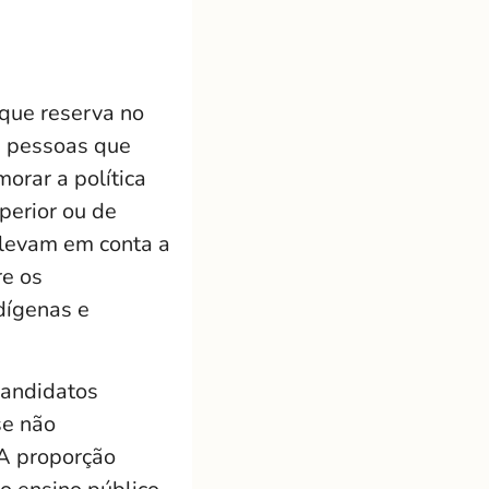
 que reserva no
a pessoas que
orar a política
perior ou de
e levam em conta a
re os
ndígenas e
candidatos
se não
 A proporção