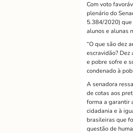
Com voto favoráv
plenário do Senad
5.384/2020) que 
alunos e alunas n
“O que são dez a
escravidão? Dez 
e pobre sofre e s
condenado à pobre
A senadora ressal
de cotas aos pret
forma a garantir 
cidadania e à ig
brasileiras que 
questão de humani