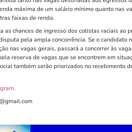
mantida tanto nas vagas destinadas aos egressos d
renda máxima de um salário mínimo quanto nas v
tras faixas de renda.
 as chances de ingresso dos cotistas raciais ao p
disputa pela ampla concorrência. Se o candidato 
ção nas vagas gerais, passará a concorrer às vag
pela reserva de vagas que se encontrem em situa
social também serão priorizados no recebimento de
agram
.
e@gmail.com