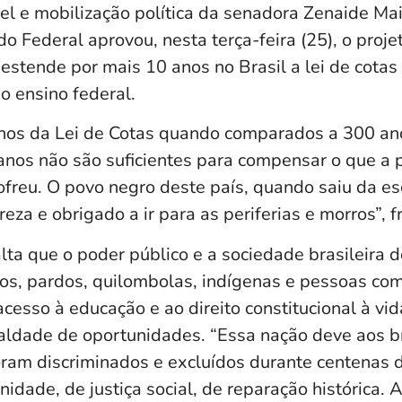
el e mobilização política da senadora Zenaide Ma
o Federal aprovou, nesta terça-feira (25), o projet
estende por mais 10 anos no Brasil a lei de cotas
o ensino federal.
nos da Lei de Cotas quando comparados a 300 an
anos não são suficientes para compensar o que a
ofreu. O povo negro deste país, quando saiu da esc
za e obrigado a ir para as periferias e morros”, f
ta que o poder público e a sociedade brasileira d
os, pardos, quilombolas, indígenas e pessoas com 
acesso à educação e ao direito constitucional à vid
ualdade de oportunidades. “Essa nação deve aos br
foram discriminados e excluídos durante centenas 
dade, de justiça social, de reparação histórica. 