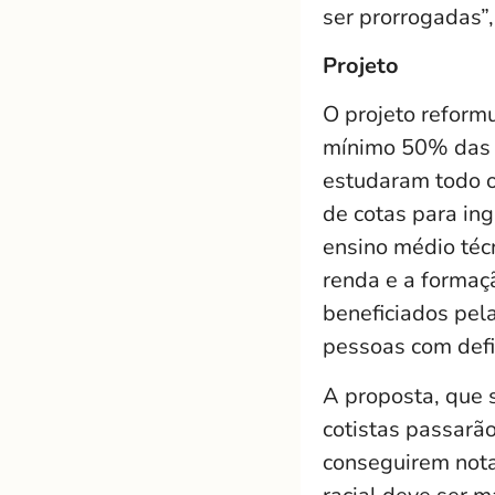
ser prorrogadas”,
Projeto
O projeto reformu
mínimo 50% das v
estudaram todo o
de cotas para in
ensino médio técn
renda e a formaç
beneficiados pela
pessoas com defi
A proposta, que 
cotistas passarã
conseguirem nota