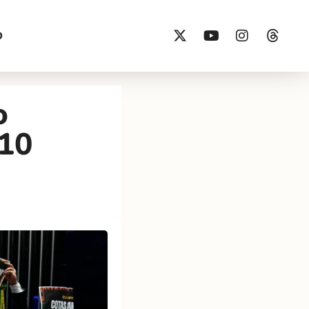
O
o
 10