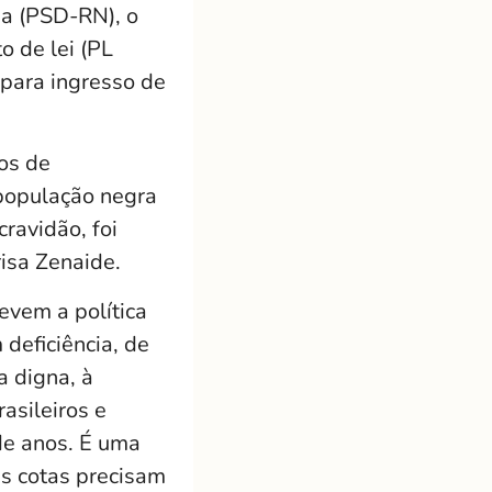
ia (PSD-RN), o
o de lei (PL
 para ingresso de
os de
 população negra
ravidão, foi
risa Zenaide.
evem a política
deficiência, de
a digna, à
asileiros e
de anos. É uma
As cotas precisam