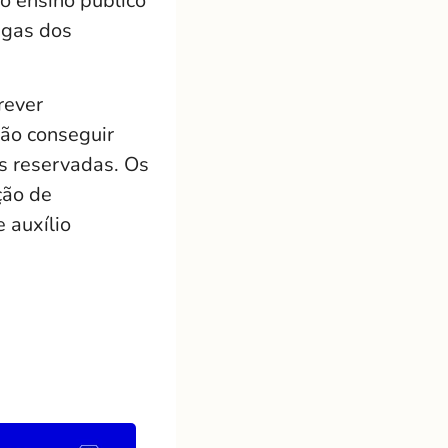
o ensino público
agas dos
rever
não conseguir
as reservadas. Os
ção de
 auxílio