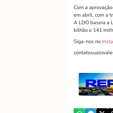
Com a aprovação 
em abril, com a t
A LDO baseia a L
bilhão e 141 mil
Siga-nos no
Inst
contatosualoval