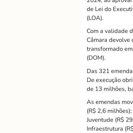
2024, ao aprovar 
de Lei do Execut
(LOA).
Com a validade d
Câmara devolve o
transformado em 
(DOM).
Das 321 emendas 
De execução obri
de 13 milhões, b
As emendas movim
(R$ 2,6 milhões);
Juventude (R$ 290
Infraestrutura (R