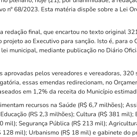
no plenário, hoje (21), por unanimidade, a redação
ivo n° 68/2023. Esta matéria dispõe sobre a Lei O
a redação final, que encartou no texto original 3
 projeto ao Executivo para sanção. Isto é, para o
lei municipal, mediante publicação no Diário Ofic
aprovadas pelos vereadores e vereadoras, 320 s
gatória, essas emendas redirecionam, no Orçame
aseados em 1,2% da receita do Município estimad
entam recursos na Saúde (R$ 6,7 milhões); Assi
 Educação (RS 2,3 milhões); Cultura (R$ 381 mil); 
 mil); Segurança Pública (R$ 213 mil); Agricultur
$ 128 mil); Urbanismo (R$ 18 mil) e gabinete do pr