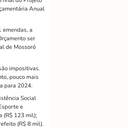
 final do Projeto
rçamentária Anual
21 emendas, a
 Orçamento ser
ial de Mossoró
ão impositivas.
nto, pouco mais
a para 2024.
stência Social
Esporte e
a (R$ 123 mil);
efeito (R$ 8 mil).