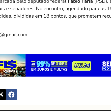
marcada pelo deputado federal
Fábio Faria
(PSD), 
is e senadores. No encontro, agendado para as 1
didas, divididas em 18 pontos, que prometem recu
e@gmail.com