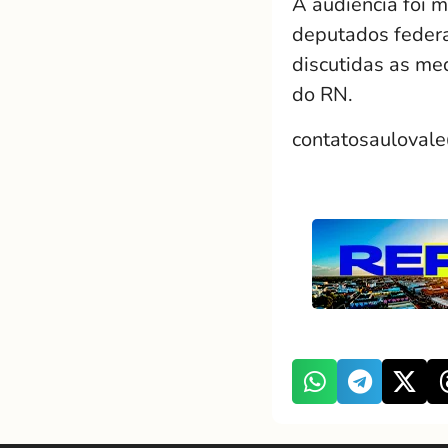
A audiência foi 
deputados federa
discutidas as me
do RN.
contatosauloval