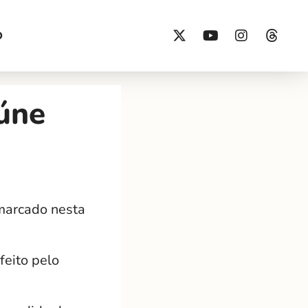
O
úne
marcado nesta
feito pelo