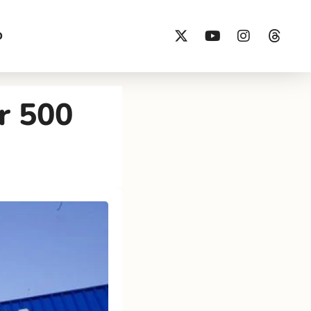
O
r 500