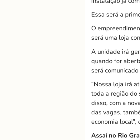
instalação já co
Essa será a prim
O empreendimento
será uma loja con
A unidade irá ger
quando for aberta
será comunicado t
“Nossa loja irá 
toda a região do
disso, com a nov
das vagas, també
economia local”, 
Assaí no Rio Gr