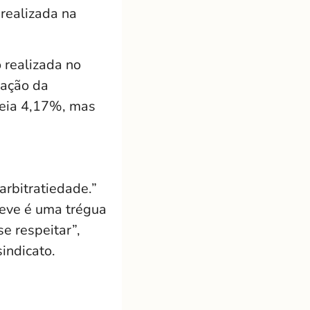
 realizada na
 realizada no
cação da
iteia 4,17%, mas
arbitratiedade.”
reve é uma trégua
e respeitar”,
sindicato.