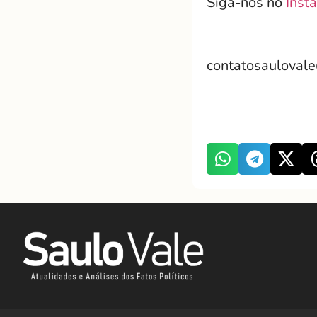
Siga-nos no
Insta
contatosauloval