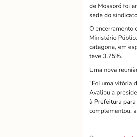
de Mossoró foi en
sede do sindicato
O encerramento d
Ministério Públic
categoria, em esp
teve 3,75%.
Uma nova reunião
“Foi uma vitória 
Avaliou a presid
à Prefeitura para
complementou, ao 