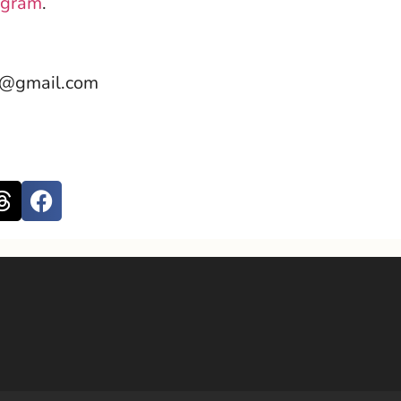
gram
.
e@gmail.com