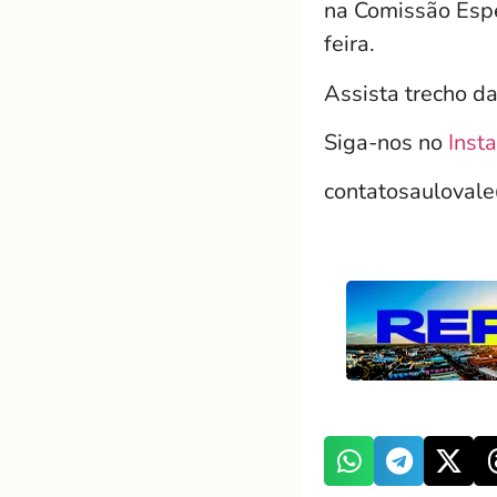
na Comissão Espe
feira.
Assista trecho d
Siga-nos no
Inst
contatosauloval