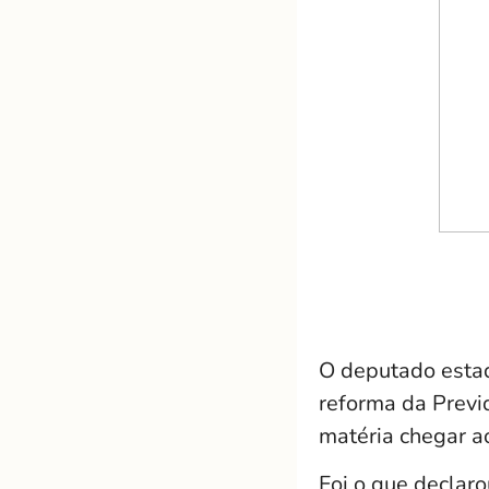
O deputado estad
reforma da Previ
matéria chegar a
Foi o que declar