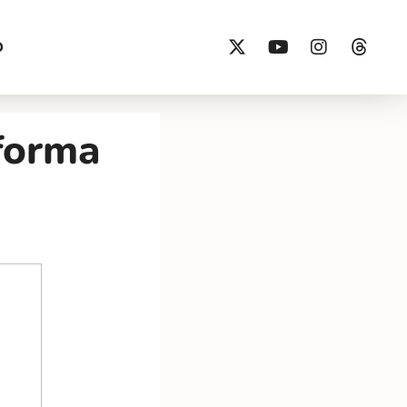
O
eforma