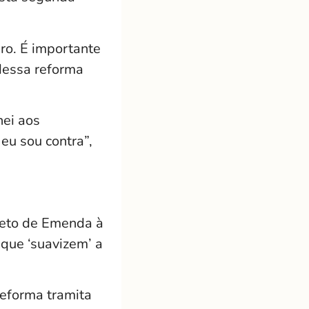
ro. É importante
dessa reforma
nei aos
eu sou contra”,
jeto de Emenda à
 que ‘suavizem’ a
reforma tramita